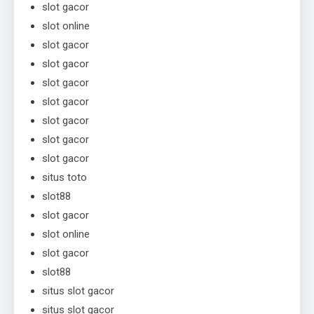
slot gacor
slot online
slot gacor
slot gacor
slot gacor
slot gacor
slot gacor
slot gacor
slot gacor
situs toto
slot88
slot gacor
slot online
slot gacor
slot88
situs slot gacor
situs slot gacor