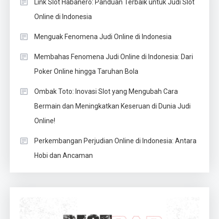
Link Slot Habanero: Panduan Terbaik untuk Judi Slot
Online di Indonesia
Menguak Fenomena Judi Online di Indonesia
Membahas Fenomena Judi Online di Indonesia: Dari
Poker Online hingga Taruhan Bola
Ombak Toto: Inovasi Slot yang Mengubah Cara
Bermain dan Meningkatkan Keseruan di Dunia Judi
Online!
Perkembangan Perjudian Online di Indonesia: Antara
Hobi dan Ancaman