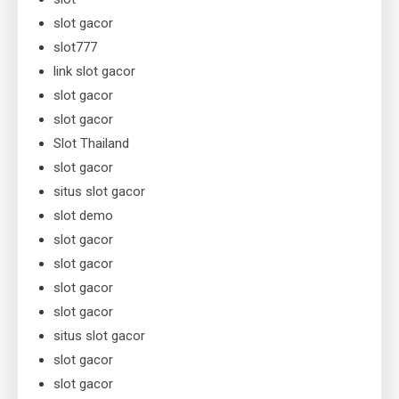
slot gacor
slot777
link slot gacor
slot gacor
slot gacor
Slot Thailand
slot gacor
situs slot gacor
slot demo
slot gacor
slot gacor
slot gacor
slot gacor
situs slot gacor
slot gacor
slot gacor