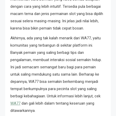
dengan cara yang lebih intuitif. Tersedia pula berbagai
macam tema dan jenis permainan slot yang bisa dipilih
sesuai selera masing-masing. Ini jelas jadi nilai lebih,
karena bisa bikin pemain tidak cepat bosan.
Akhirnya, ada yang tak kalah menarik dari WA77, yaitu
komunitas yang terbangun di sekitar platform ini.
Banyak pemain yang saling berbagi tips dan
pengalaman, membuat interaksi sosial semakin hidup.
Ini jadi semacam semangat baru bagi para pemain
untuk saling mendukung satu sama lain. Berharap ke
depannya, WA77 bisa semakin berkembang menjadi
tempat berkumpulnya para pecinta slot yang saling
berbagi kebahagiaan. Untuk informasi lebih lanjut, cek
WA77
dan gali lebih dalam tentang keseruan yang
ditawarkannya.