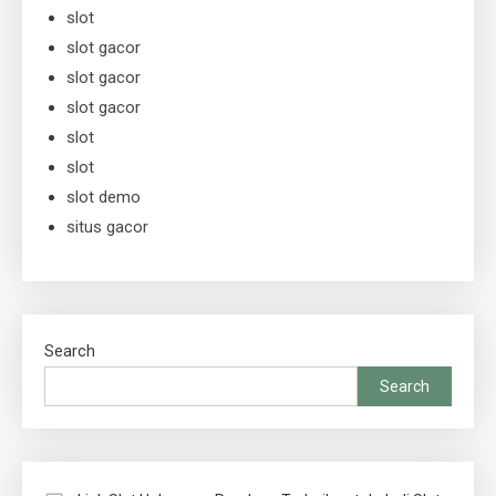
slot
slot gacor
slot gacor
slot gacor
slot
slot
slot demo
situs gacor
Search
Search