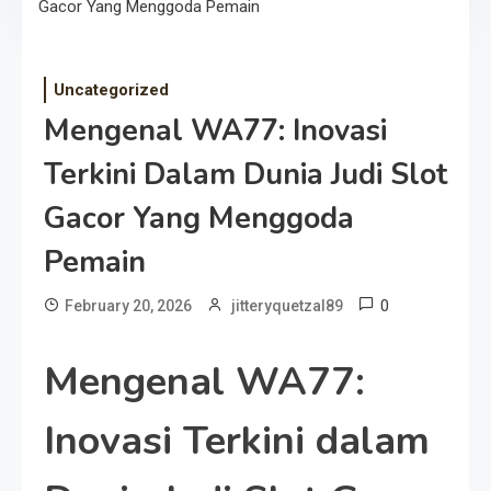
Gacor Yang Menggoda Pemain
Uncategorized
Mengenal WA77: Inovasi
Terkini Dalam Dunia Judi Slot
Gacor Yang Menggoda
Pemain
0
February 20, 2026
jitteryquetzal89
Mengenal WA77:
Inovasi Terkini dalam