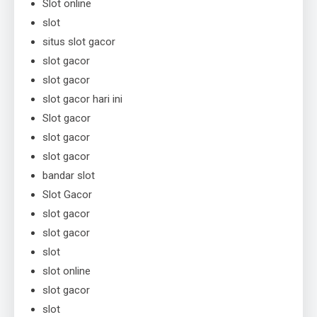
Slot online
slot
situs slot gacor
slot gacor
slot gacor
slot gacor hari ini
Slot gacor
slot gacor
slot gacor
bandar slot
Slot Gacor
slot gacor
slot gacor
slot
slot online
slot gacor
slot