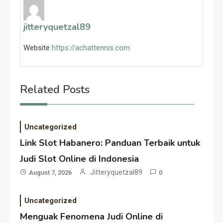
jitteryquetzal89
Website
https://achattennis.com
Related Posts
Uncategorized
Link Slot Habanero: Panduan Terbaik untuk
Judi Slot Online di Indonesia
Jitteryquetzal89
August 7, 2026
0
Uncategorized
Menguak Fenomena Judi Online di