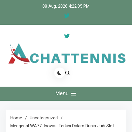
Skip
08 Aug, 2026
4:22:06 PM
to
content
Achattennis
Menu
Home
Uncategorized
Mengenal WA77: Inovasi Terkini Dalam Dunia Judi Slot