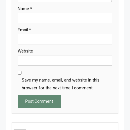
Name
*
Email
*
Website
Save my name, email, and website in this
browser for the next time I comment.