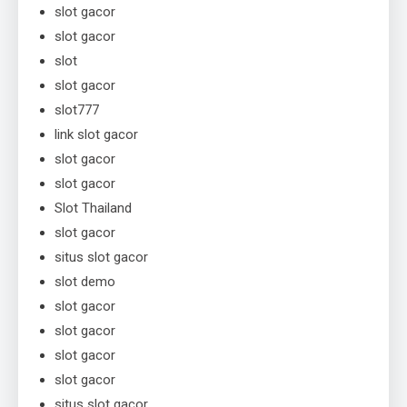
slot gacor
slot gacor
slot
slot gacor
slot777
link slot gacor
slot gacor
slot gacor
Slot Thailand
slot gacor
situs slot gacor
slot demo
slot gacor
slot gacor
slot gacor
slot gacor
situs slot gacor