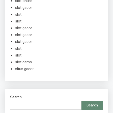
slot online
slot gacor
slot
slot
slot gacor
slot gacor
slot gacor
slot
slot
slot demo
situs gacor
Search
Search