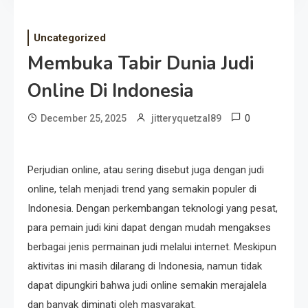
Uncategorized
Membuka Tabir Dunia Judi
Online Di Indonesia
0
December 25, 2025
jitteryquetzal89
Perjudian online, atau sering disebut juga dengan judi
online, telah menjadi trend yang semakin populer di
Indonesia. Dengan perkembangan teknologi yang pesat,
para pemain judi kini dapat dengan mudah mengakses
berbagai jenis permainan judi melalui internet. Meskipun
aktivitas ini masih dilarang di Indonesia, namun tidak
dapat dipungkiri bahwa judi online semakin merajalela
dan banyak diminati oleh masyarakat.