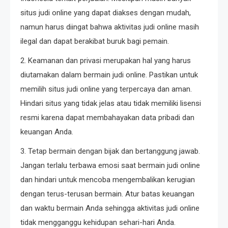
situs judi online yang dapat diakses dengan mudah,
namun harus diingat bahwa aktivitas judi online masih
ilegal dan dapat berakibat buruk bagi pemain.
2. Keamanan dan privasi merupakan hal yang harus
diutamakan dalam bermain judi online. Pastikan untuk
memilih situs judi online yang terpercaya dan aman.
Hindari situs yang tidak jelas atau tidak memiliki lisensi
resmi karena dapat membahayakan data pribadi dan
keuangan Anda.
3. Tetap bermain dengan bijak dan bertanggung jawab.
Jangan terlalu terbawa emosi saat bermain judi online
dan hindari untuk mencoba mengembalikan kerugian
dengan terus-terusan bermain. Atur batas keuangan
dan waktu bermain Anda sehingga aktivitas judi online
tidak mengganggu kehidupan sehari-hari Anda.