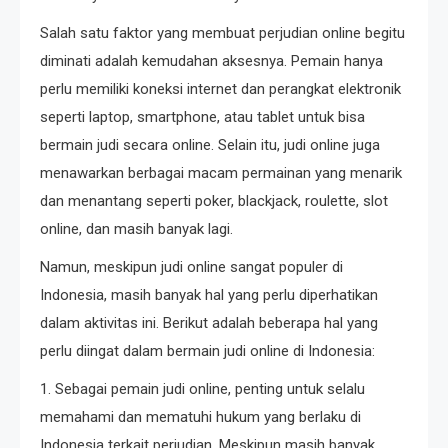
Salah satu faktor yang membuat perjudian online begitu
diminati adalah kemudahan aksesnya. Pemain hanya
perlu memiliki koneksi internet dan perangkat elektronik
seperti laptop, smartphone, atau tablet untuk bisa
bermain judi secara online. Selain itu, judi online juga
menawarkan berbagai macam permainan yang menarik
dan menantang seperti poker, blackjack, roulette, slot
online, dan masih banyak lagi.
Namun, meskipun judi online sangat populer di
Indonesia, masih banyak hal yang perlu diperhatikan
dalam aktivitas ini. Berikut adalah beberapa hal yang
perlu diingat dalam bermain judi online di Indonesia:
1. Sebagai pemain judi online, penting untuk selalu
memahami dan mematuhi hukum yang berlaku di
Indonesia terkait perjudian. Meskipun masih banyak